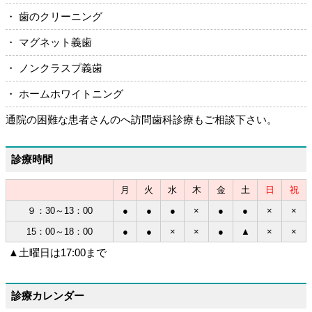
・ 歯のクリーニング
・ マグネット義歯
・ ノンクラスプ義歯
・ ホームホワイトニング
通院の困難な患者さんのへ訪問歯科診療もご相談下さい。
診療時間
月
火
水
木
金
土
日
祝
９：30～13：00
●
●
●
×
●
●
×
×
15：00～18：00
●
●
×
×
●
▲
×
×
▲土曜日は17:00まで
診療カレンダー