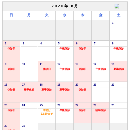
2026年 8月
日
月
火
水
木
金
土
1
2
3
4
5
6
7
8
休診日
午後休診
休診日
午後休診
9
10
11
12
13
14
15
休診日
休診日
午後休診
休診日
午後休診
夏季休診
16
17
18
19
20
21
22
休診日
夏季休診
夏季休診
夏季休診
休診日
23
24
25
26
27
28
29
休診日
午前は
午後休診
休診日
臨時休診
12:30まで
30
31